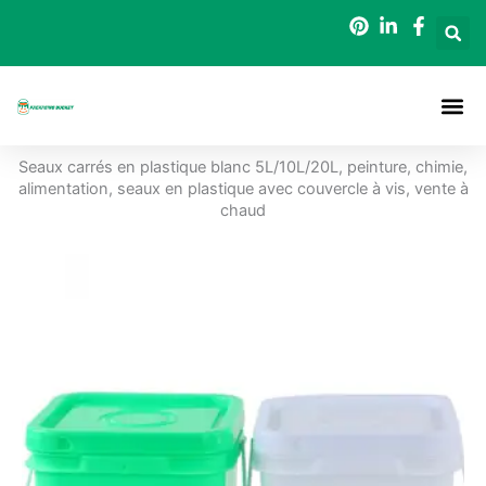
Aller
au
contenu
A Propos De
Seaux D
Seaux carrés en plastique blanc 5L/10L/20L, peinture, chimie,
alimentation, seaux en plastique avec couvercle à vis, vente à
chaud