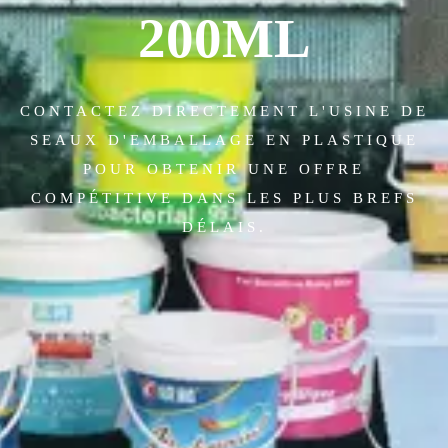
200ML
CONTACTEZ DIRECTEMENT L'USINE DE
SEAUX D'EMBALLAGE EN PLASTIQUE
POUR OBTENIR UNE OFFRE
COMPÉTITIVE DANS LES PLUS BREFS
DÉLAIS.