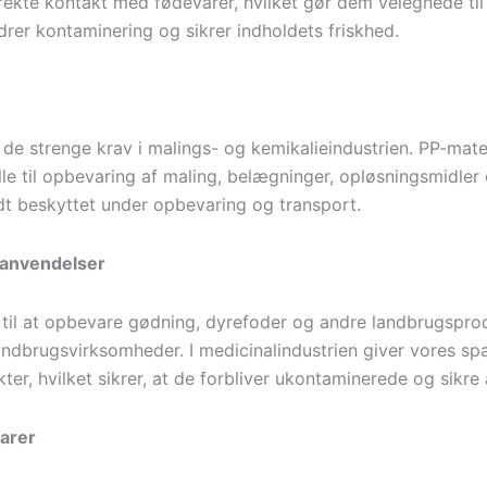
direkte kontakt med fødevarer, hvilket gør dem velegnede til 
drer kontaminering og sikrer indholdets friskhed.
 de strenge krav i malings- og kemikalieindustrien. PP-mate
le til opbevaring af maling, belægninger, opløsningsmidler 
odt beskyttet under opbevaring og transport.
e anvendelser
 til at opbevare gødning, dyrefoder og andre landbrugspro
andbrugsvirksomheder. I medicinalindustrien giver vores span
, hvilket sikrer, at de forbliver ukontaminerede og sikre 
varer