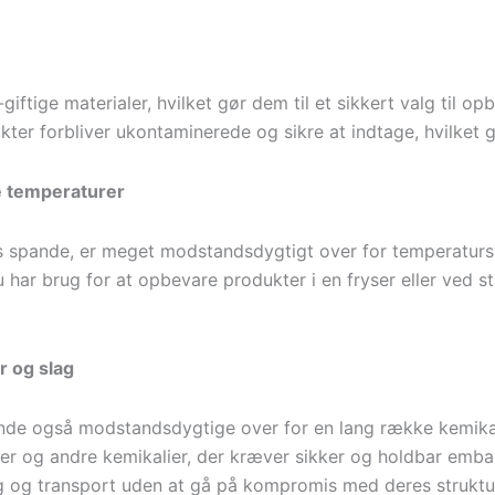
giftige materialer, hvilket gør dem til et sikkert valg til o
kter forbliver ukontaminerede og sikre at indtage, hvilket g
e temperaturer
s spande, er meget modstandsdygtigt over for temperatursv
ar brug for at opbevare produkter i en fryser eller ved st
r og slag
de også modstandsdygtige over for en lang række kemikalie
r og andre kemikalier, der kræver sikker og holdbar emball
g transport uden at gå på kompromis med deres strukturel