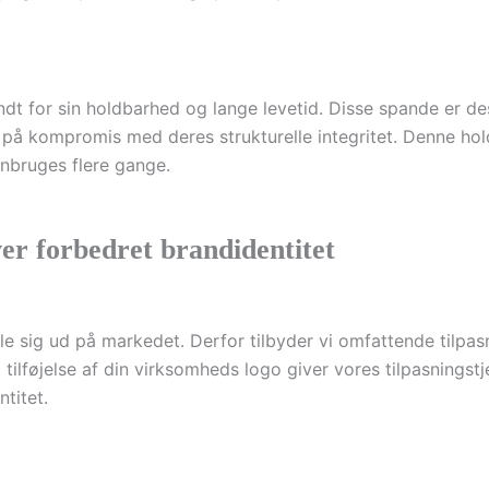
t for sin holdbarhed og lange levetid. Disse spande er des
 på kompromis med deres strukturelle integritet. Denne ho
nbruges flere gange.
iver forbedret brandidentitet
ille sig ud på markedet. Derfor tilbyder vi omfattende tilpa
 tilføjelse af din virksomheds logo giver vores tilpasningst
titet.