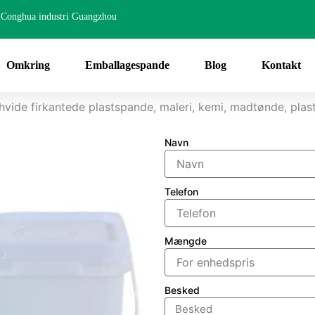
Conghua industri Guangzhou
Omkring
Emballagespande
Blog
Kontakt
hvide firkantede plastspande, maleri, kemi, madtønde, pla
Navn
Telefon
Mængde
Besked