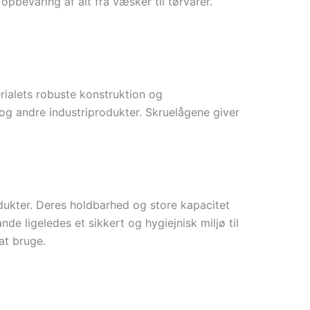
opbevaring af alt fra væsker til tørvarer.
rialets robuste konstruktion og
og andre industriprodukter. Skruelågene giver
dukter. Deres holdbarhed og store kapacitet
de ligeledes et sikkert og hygiejnisk miljø til
at bruge.