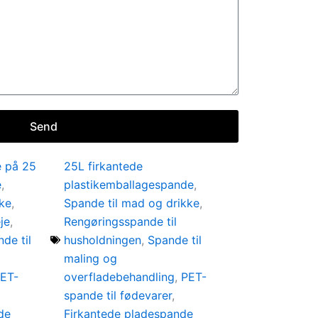
Send
e på 25
25L firkantede
e
,
plastikemballagespande
,
kke
,
Spande til mad og drikke
,
je
,
Rengøringsspande til
de til
husholdningen
,
Spande til
maling og
ET-
overfladebehandling
,
PET-
spande til fødevarer
,
de
Firkantede pladespande