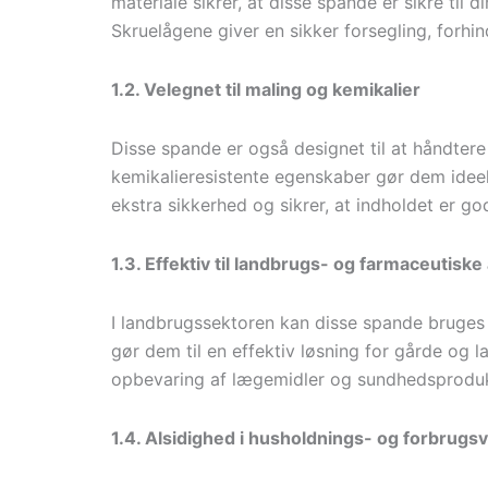
materiale sikrer, at disse spande er sikre til 
Skruelågene giver en sikker forsegling, forhin
1.2. Velegnet til maling og kemikalier
Disse spande er også designet til at håndtere
kemikalieresistente egenskaber gør dem ideel
ekstra sikkerhed og sikrer, at indholdet er g
1.3. Effektiv til landbrugs- og farmaceutisk
I landbrugssektoren kan disse spande bruges
gør dem til en effektiv løsning for gårde og l
opbevaring af lægemidler og sundhedsprodukter
1.4. Alsidighed i husholdnings- og forbrugs