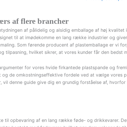
ærs af flere brancher
dningen af pålidelig og alsidig emballage af høj kvalitet
ignet til at imødekomme en lang række industrier og giver 
 maling. Som førende producent af plastemballage er vi forpli
og tilpasning, hvilket sikrer, at vores kunder får den bedst 
sargumenter for vores hvide firkantede plastspande og fre
et og de omkostningseffektive fordele ved at vælge vores p
r, vil denne guide give dig en grundig forståelse af, hvorfor
te til opbevaring af en lang række føde- og drikkevarer. 