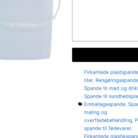
Firkantede plastspand
liter
,
Rengøringsspand
Spande til mad og dri
Spande til sundhedsple
Emballagespande
,
Span
maling og
overfladebehandling
,
P
spande til fødevarer
,
Firkantede plastikspan