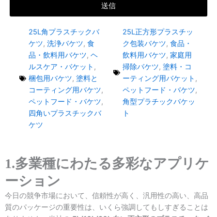
送信
25L角プラスチックバ
25L正方形プラスチッ
ケツ
,
洗浄バケツ
,
食
ク包装バケツ
,
食品・
品・飲料用バケツ
,
ヘ
飲料用バケツ
,
家庭用
ルスケア・バケット
,
掃除バケツ
,
塗料・コ
梱包用バケツ
,
塗料と
ーティング用バケット
,
コーティング用バケツ
,
ペットフード・バケツ
,
ペットフード・バケツ
,
角型プラチックバケッ
四角いプラスチックバ
ト
ケツ
1.多業種にわたる多彩なアプリケ
ーション
今日の競争市場において、信頼性が高く、汎用性の高い、高品
質のパッケージの重要性は、いくら強調してもしすぎることは