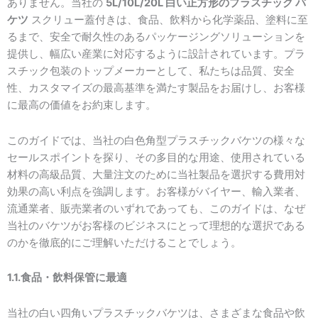
ありません。当社の
5L/10L/20L 白い正方形のプラスチック バ
ケツ
スクリュー蓋付きは、食品、飲料から化学薬品、塗料に至
るまで、安全で耐久性のあるパッケージングソリューションを
提供し、幅広い産業に対応するように設計されています。プラ
スチック包装のトップメーカーとして、私たちは品質、安全
性、カスタマイズの最高基準を満たす製品をお届けし、お客様
に最高の価値をお約束します。
このガイドでは、当社の白色角型プラスチックバケツの様々な
セールスポイントを探り、その多目的な用途、使用されている
材料の高級品質、大量注文のために当社製品を選択する費用対
効果の高い利点を強調します。お客様がバイヤー、輸入業者、
流通業者、販売業者のいずれであっても、このガイドは、なぜ
当社のバケツがお客様のビジネスにとって理想的な選択である
のかを徹底的にご理解いただけることでしょう。
1.1.食品・飲料保管に最適
当社の白い四角いプラスチックバケツは、さまざまな食品や飲