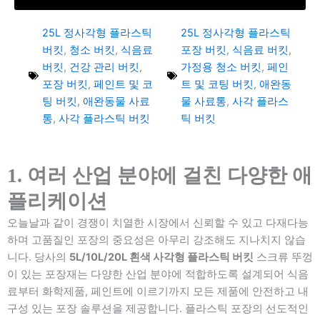
25L 정사각형 플라스틱
25L 정사각형 플라스틱
버킷
,
청소 버킷
,
식음료
포장 버킷
,
식음료 버킷
,
버킷
,
건강 관리 버킷
,
가정용 청소 버킷
,
페인
포장 버킷
,
페인트 및 코
트 및 코팅 버킷
,
애완동
팅 버킷
,
애완동물 사료
물 사료통
,
사각 플라스
통
,
사각 플라스틱 버킷
틱 버킷
1. 여러 산업 분야에 걸친 다양한 애
플리케이션
오늘날과 같이 경쟁이 치열한 시장에서 신뢰할 수 있고 다재다능
하며 고품질인 포장의 중요성은 아무리 강조해도 지나치지 않습
니다. 당사의
5L/10L/20L 흰색 사각형 플라스틱 버킷
스크류 뚜껑
이 있는 포장재는 다양한 산업 분야에 적합하도록 설계되어 식음
료부터 화학제품, 페인트에 이르기까지 모든 제품에 안전하고 내
구성 있는 포장 솔루션을 제공합니다. 플라스틱 포장의 선도적인