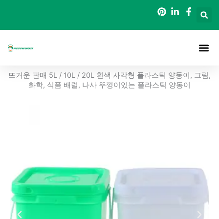
콘
텐
츠
로
건
너
정보
포장 버킷
블로그
연락처
뜨거운 판매 5L / 10L / 20L 흰색 사각형 플라스틱 양동이, 그림,
뛰
화학, 식품 배럴, 나사 뚜껑이있는 플라스틱 양동이
기