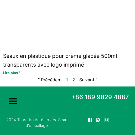
Seaux en plastique pour crème glacée 500ml
transparents avec logo imprimé
Lire plus "
" Précédent
1
2
Suivant "
+86 189 9829 4887
F
X
P
2024 Tous droits réservés. Seau
A propos de
Seaux d'emballage
a
-
i
d'emballage
c
t
n
e
w
t
b
i
e