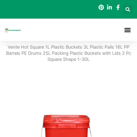
Aller
au
contenu
A Propos De
Seaux D
Vente Hot Square 1L Plastic Buckets 3L Plastic Pails 16L PP
Barrels PE Drums 25L Packing Plastic Buckets with Lids 2 Pc
Square Shape 1-30L