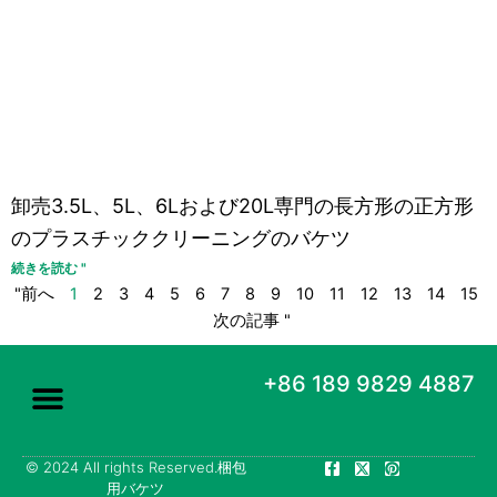
卸売3.5L、5L、6Lおよび20L専門の長方形の正方形
のプラスチッククリーニングのバケツ
続きを読む "
"前へ
1
2
3
4
5
6
7
8
9
10
11
12
13
14
15
次の記事 "
+86 189 9829 4887
フ
エ
ピ
© 2024 All rights Reserved.梱包
ホーム
について
梱包用バケツ
連絡先
ブログ
ェ
ッ
ン
用バケツ
イ
ク
タ