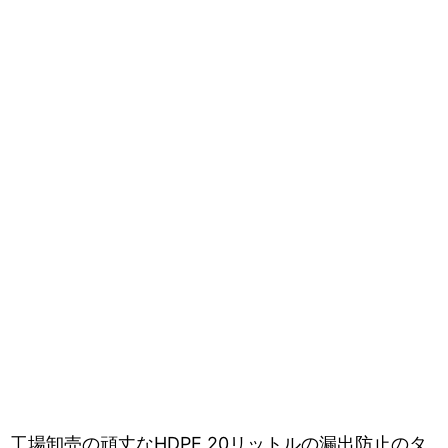
工場卸売の頑丈なHDPE 20リットルの漏出防止のタ