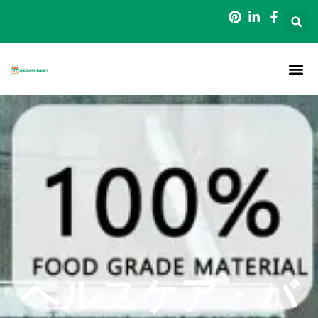
内
容
を
ス
キ
ッ
ホーム
について
梱包用バケツ
ブログ
連絡先
プ
ヘルスケア・バ