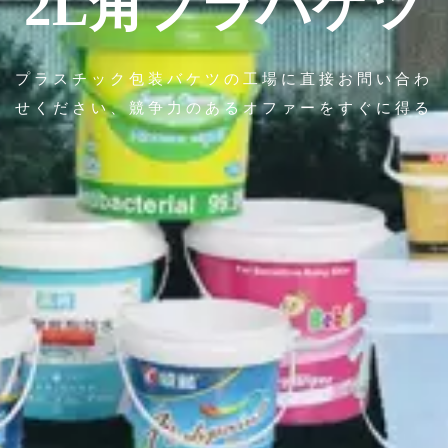
2L角プラバケツ
プラスチック包装バケツの工場に直接お問い合わ
せください、競争力のあるオファーをすぐに得る