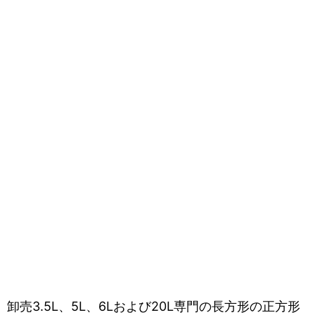
卸売3.5L、5L、6Lおよび20L専門の長方形の正方形