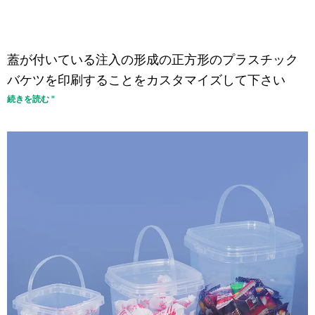
蓋が付いている注入の形成の正方形のプラスチック
バケツを印刷することをカスタマイズして下さい
続きを読む "