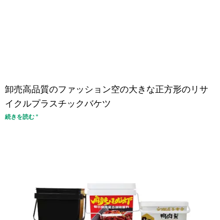
卸売高品質のファッション空の大きな正方形のリサ
イクルプラスチックバケツ
続きを読む "