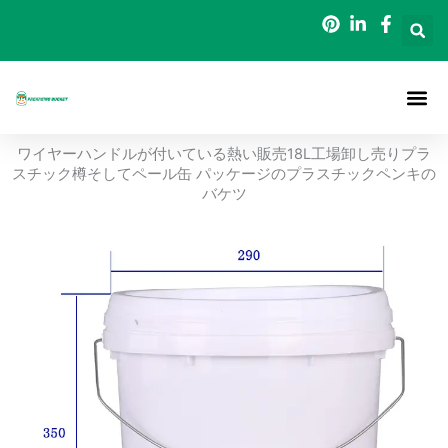
内
容
を
ス
キ
ッ
ホーム
について
梱包用バケツ
ブログ
連絡先
ワイヤーハンドルが付いている熱い販売18L工場卸し売りプラ
プ
スチック樽そしてペール缶 パッケージのプラスチックペンキの
バケツ