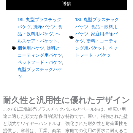
送信
18L 丸型プラスチック
18L 丸型プラスチック
バケツ
,
洗浄バケツ
,
食
バケツ
,
食品・飲料用
品・飲料用バケツ
,
ヘ
バケツ
,
家庭用掃除バ
ルスケア・バケット
,
ケツ
,
塗料・コーティ
梱包用バケツ
,
塗料と
ング用バケット
,
ペッ
コーティング用バケツ
,
トフード・バケツ
ペットフード・バケツ
,
丸型プラスチックバケ
ツ
耐久性と汎用性に優れたデザイン
この18L工場卸売プラスチックバレルとペール缶は、幅広い用
途に適した頑丈な多目的設計が特徴です。厚い、補強された壁
と頑丈なワイヤーハンドルは、強化された耐久性と耐荷重性を
提供し、容器は、工業、商業、家庭での使用の要求に耐えるこ