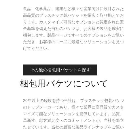
食品、化学薬品、建築など様々な産業向けに設計された
高品質のプラスチック製バケットを幅広く取り揃えてお
ります。カスタマイズ可能なオプションと認定された安
全基準を備えた当社のバケツは、お客様の製品を確実に
梱包します。製品ページですべてのオプションをご覧い
ただき、お客様のニーズに最適なソリューションを見つ
けてください。
その他の梱包用バケットを探す
梱包用バケツについて
20年以上の経験を持つ当社は、プラスチック包装バケツ
のトップメーカーであり、様々な業界に高品質でカスタ
マイズ可能なソリューションを提供しています。品質、
革新性、顧客満足度へのコミットメントが、当社を際立
たせています。当社の豊富な製品ラインナップをご覧い