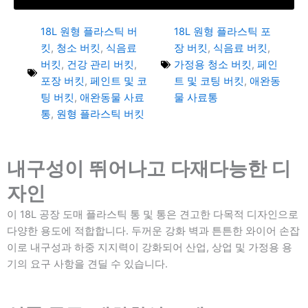
18L 원형 플라스틱 버
18L 원형 플라스틱 포
킷
,
청소 버킷
,
식음료
장 버킷
,
식음료 버킷
,
버킷
,
건강 관리 버킷
,
가정용 청소 버킷
,
페인
포장 버킷
,
페인트 및 코
트 및 코팅 버킷
,
애완동
팅 버킷
,
애완동물 사료
물 사료통
통
,
원형 플라스틱 버킷
내구성이 뛰어나고 다재다능한 디
자인
이 18L 공장 도매 플라스틱 통 및 통은 견고한 다목적 디자인으로
다양한 용도에 적합합니다. 두꺼운 강화 벽과 튼튼한 와이어 손잡
이로 내구성과 하중 지지력이 강화되어 산업, 상업 및 가정용 용
기의 요구 사항을 견딜 수 있습니다.