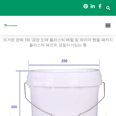
콘
텐
츠
로
건
너
정보
포장 버킷
블로그
연락처
뜨거운 판매 18L 공장 도매 플라스틱 배럴 및 와이어 핸들 패키지
뛰
플라스틱 페인트 양동이가있는 통
기