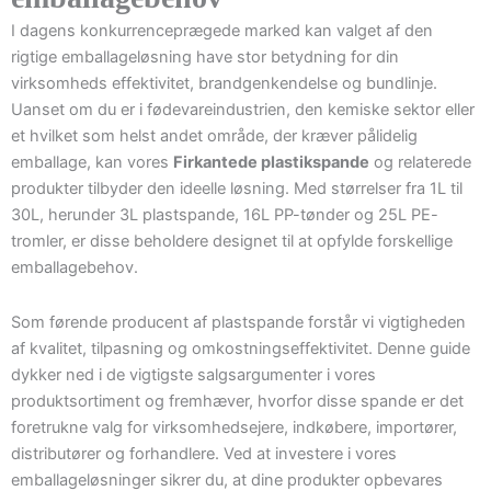
I dagens konkurrenceprægede marked kan valget af den
rigtige emballageløsning have stor betydning for din
virksomheds effektivitet, brandgenkendelse og bundlinje.
Uanset om du er i fødevareindustrien, den kemiske sektor eller
et hvilket som helst andet område, der kræver pålidelig
emballage, kan vores
Firkantede plastikspande
og relaterede
produkter tilbyder den ideelle løsning. Med størrelser fra 1L til
30L, herunder 3L plastspande, 16L PP-tønder og 25L PE-
tromler, er disse beholdere designet til at opfylde forskellige
emballagebehov.
Som førende producent af plastspande forstår vi vigtigheden
af kvalitet, tilpasning og omkostningseffektivitet. Denne guide
dykker ned i de vigtigste salgsargumenter i vores
produktsortiment og fremhæver, hvorfor disse spande er det
foretrukne valg for virksomhedsejere, indkøbere, importører,
distributører og forhandlere. Ved at investere i vores
emballageløsninger sikrer du, at dine produkter opbevares