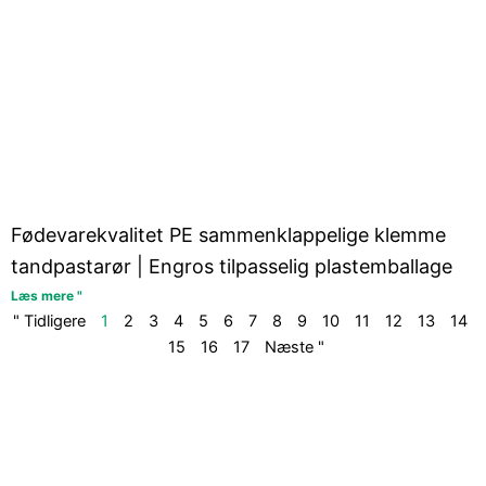
Fødevarekvalitet PE sammenklappelige klemme
tandpastarør | Engros tilpasselig plastemballage
Læs mere "
" Tidligere
1
2
3
4
5
6
7
8
9
10
11
12
13
14
15
16
17
Næste "