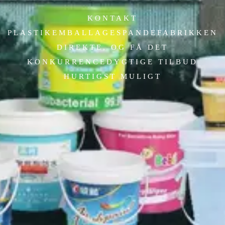
KONTAKT
PLASTIKEMBALLAGESPANDEFABRIKKEN
DIREKTE, OG FÅ DET
KONKURRENCEDYGTIGE TILBUD
HURTIGST MULIGT