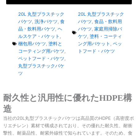
20L 丸型プラスチック
20L 丸型プラスチック
バケツ
,
洗浄バケツ
,
食
バケツ
,
食品・飲料用
品・飲料用バケツ
,
ヘ
バケツ
,
家庭用掃除バ
ルスケア・バケット
,
ケツ
,
塗料・コーティ
梱包用バケツ
,
塗料と
ング用バケット
,
ペッ
コーティング用バケツ
,
トフード・バケツ
ペットフード・バケツ
,
丸型プラスチックバケ
ツ
耐久性と汎用性に優れたHDPE構
造
当社の20L丸型プラスチックバケツは高品質のHDPE（高密度ポ
リエチレン）素材で構成されており、その優れた耐久性、耐衝
撃性、耐薬品性、耐紫外線性で知られています。そのため、食