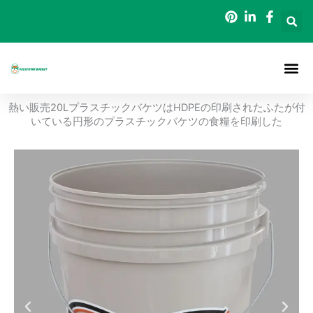
内
容
を
ス
キ
ッ
ホーム
について
梱包用バケツ
ブログ
連絡先
熱い販売20LプラスチックバケツはHDPEの印刷されたふたが付
プ
いている円形のプラスチックバケツの食糧を印刷した