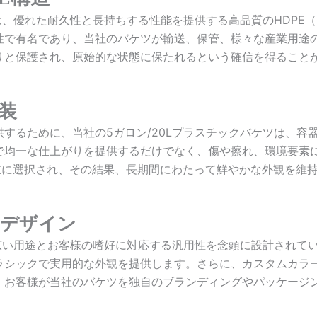
は、優れた耐久性と長持ちする性能を提供する高品質のHDPE
性で有名であり、当社のバケツが輸送、保管、様々な産業用途
りと保護され、原始的な状態に保たれるという確信を得ること
装
するために、当社の5ガロン/20Lプラスチックバケツは、容
で均一な仕上がりを提供するだけでなく、傷や擦れ、環境要素
重に選択され、その結果、長期間にわたって鮮やかな外観を維
なデザイン
幅広い用途とお客様の嗜好に対応する汎用性を念頭に設計されて
ラシックで実用的な外観を提供します。さらに、カスタムカラ
、お客様が当社のバケツを独自のブランディングやパッケージ