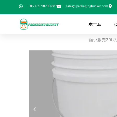
内
+86 189 9829 4887
sales@packagingbucket.com
容
を
ス
ホーム
キ
ッ
熱い販売20
プ