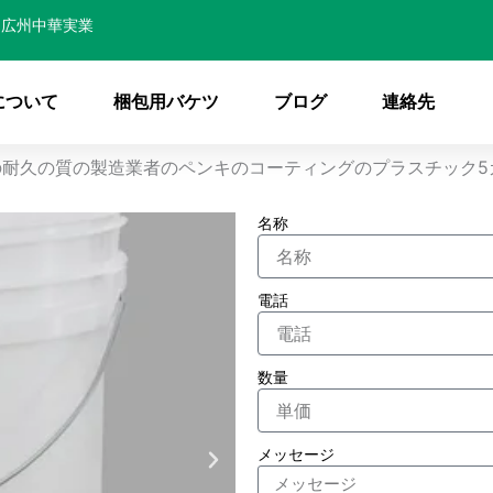
広州中華実業
について
梱包用バケツ
ブログ
連絡先
Lの耐久の質の製造業者のペンキのコーティングのプラスチック5
名称
電話
数量
メッセージ