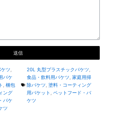
送信
バケツ
,
20L 丸型プラスチックバケツ
,
用バケ
食品・飲料用バケツ
,
家庭用掃
ト
,
梱包
除バケツ
,
塗料・コーティング
ィング
用バケット
,
ペットフード・バ
・バケ
ケツ
ケツ