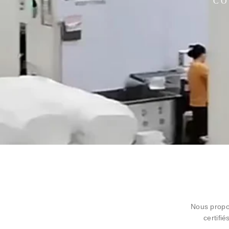
CO
Nous propo
certifi