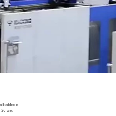
IS.
lisables et
e 20 ans