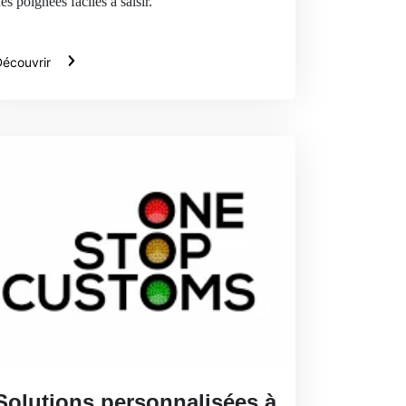
es poignées faciles à saisir.
écouvrir
Solutions personnalisées à