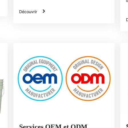
d
Découvrir
D
Services OEM et ODM