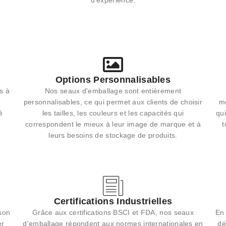
d'expérience.
Options Personnalisables
s à
Nos seaux d'emballage sont entièrement
personnalisables, ce qui permet aux clients de choisir
me
é
les tailles, les couleurs et les capacités qui
qui
correspondent le mieux à leur image de marque et à
t
leurs besoins de stockage de produits.
Certifications Industrielles
ison
Grâce aux certifications BSCI et FDA, nos seaux
En 
er
d'emballage répondent aux normes internationales en
dé