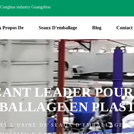
Conghua industry Guangzhou
A Propos De
Seaux D'emballage
Blog
Contact
CANT LEADER POUR
BALLAGE EN PLAS
T L'USINE DE SEAUX D'EMBALLAGE P