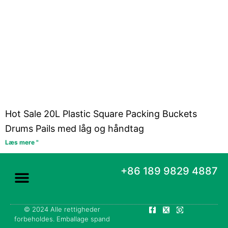
Hot Sale 20L Plastic Square Packing Buckets
Drums Pails med låg og håndtag
Læs mere "
+86 189 9829 4887
F
X
P
© 2024 Alle rettigheder
a
-
i
forbeholdes. Emballage spand
c
t
n
e
w
t