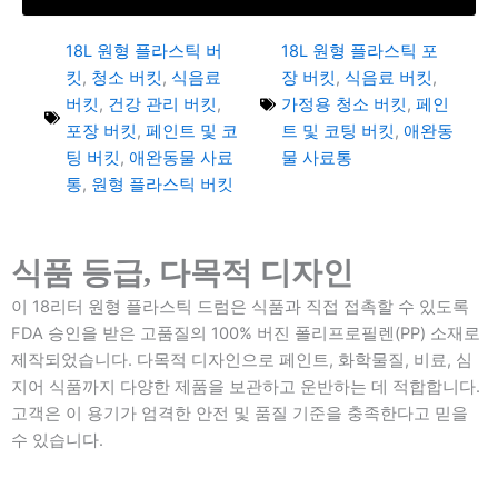
18L 원형 플라스틱 버
18L 원형 플라스틱 포
킷
,
청소 버킷
,
식음료
장 버킷
,
식음료 버킷
,
버킷
,
건강 관리 버킷
,
가정용 청소 버킷
,
페인
포장 버킷
,
페인트 및 코
트 및 코팅 버킷
,
애완동
팅 버킷
,
애완동물 사료
물 사료통
통
,
원형 플라스틱 버킷
식품 등급, 다목적 디자인
이 18리터 원형 플라스틱 드럼은 식품과 직접 접촉할 수 있도록
FDA 승인을 받은 고품질의 100% 버진 폴리프로필렌(PP) 소재로
제작되었습니다. 다목적 디자인으로 페인트, 화학물질, 비료, 심
지어 식품까지 다양한 제품을 보관하고 운반하는 데 적합합니다.
고객은 이 용기가 엄격한 안전 및 품질 기준을 충족한다고 믿을
수 있습니다.