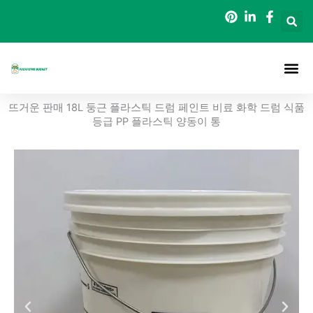
콘
텐
츠
로
건
너
정보
포장 버킷
블로그
연락처
뜨거운 판매 18L 둥근 플라스틱 드럼 페인트 비료 화학 드럼 식품
뛰
등급 PP 플라스틱 양동이 통
기