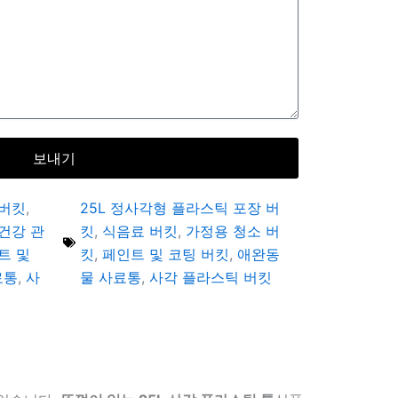
보내기
 버킷
,
25L 정사각형 플라스틱 포장 버
건강 관
킷
,
식음료 버킷
,
가정용 청소 버
트 및
킷
,
페인트 및 코팅 버킷
,
애완동
료통
,
사
물 사료통
,
사각 플라스틱 버킷