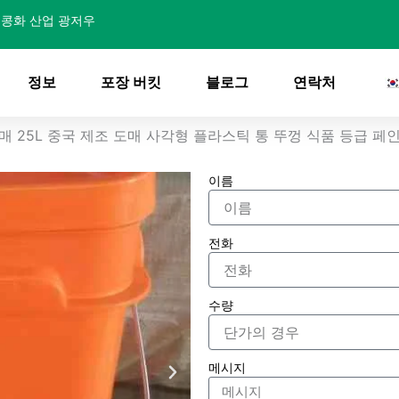
콩화 산업 광저우
정보
포장 버킷
블로그
연락처
매 25L 중국 제조 도매 사각형 플라스틱 통 뚜껑 식품 등급 페
이름
전화
수량
메시지