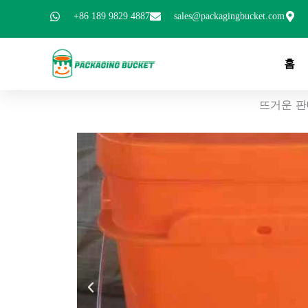
콘
+86 189 9829 4887
sales@packagingbucket.com
텐
츠
로
홈
건
너
뜨거운 판
뛰
기