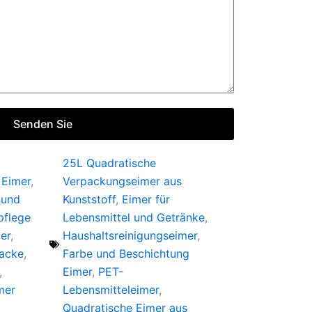
Senden Sie
25L Quadratische
 Eimer
,
Verpackungseimer aus
 und
Kunststoff
,
Eimer für
pflege
Lebensmittel und Getränke
,
er
,
Haushaltsreinigungseimer
,
Lacke
,
Farbe und Beschichtung
,
Eimer
,
PET-
mer
Lebensmitteleimer
,
Quadratische Eimer aus