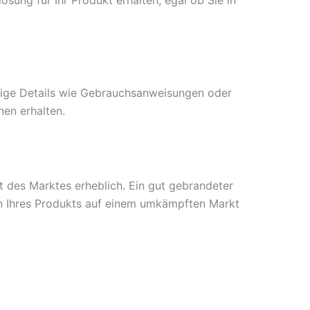
ösung für Ihr Produkt erhalten, egal ob Sie in
htige Details wie Gebrauchsanweisungen oder
nen erhalten.
tät des Marktes erheblich. Ein gut gebrandeter
en Ihres Produkts auf einem umkämpften Markt