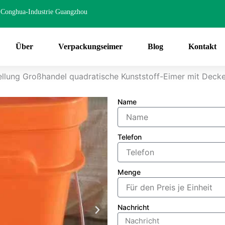
Conghua-Industrie Guangzhou
Über
Verpackungseimer
Blog
Kontakt
llung Großhandel quadratische Kunststoff-Eimer mit Decke
Name
Telefon
Menge
Nachricht