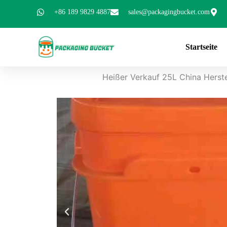
Zum
+86 189 9829 4887
sales@packagingbucket.com
Inhalt
springen
Startseite
Heißer Verkauf 25L China Herste