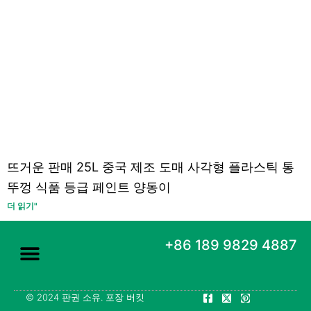
뜨거운 판매 25L 중국 제조 도매 사각형 플라스틱 통
뚜껑 식품 등급 페인트 양동이
더 읽기"
+86 189 9829 4887
F
X
P
© 2024 판권 소유. 포장 버킷
정보
포장 버킷
연락처
블로그
a
-
i