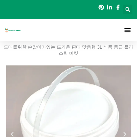
콘
텐
츠
로
건
너
정보
포장 버킷
블로그
연락처
도매를위한 손잡이가있는 뜨거운 판매 맞춤형 3L 식품 등급 플라
뛰
스틱 버킷
기