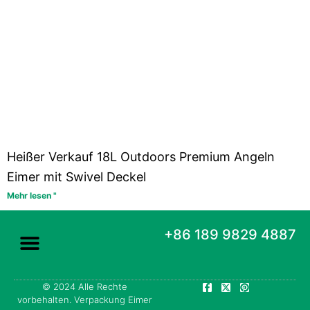
Heißer Verkauf 18L Outdoors Premium Angeln
Eimer mit Swivel Deckel
Mehr lesen "
+86 189 9829 4887
F
X
P
© 2024 Alle Rechte
a
-
i
vorbehalten. Verpackung Eimer
c
t
n