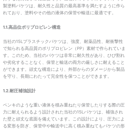
製塗料バケツは、耐久性と品質の最高基準を満たすように作ら
れており、塗料やその他の液体の保管や輸送に最適です。
1.1.高品位ポリプロピレン構造
当社の15Lプラスチックバケツは、強度、耐薬品性、耐衝撃性
で知られる高品質のポリプロピレン（PP）素材で作られていま
す。このため、当社のバケツは非常に耐久性があり、ひび割れ
や劣化することなく、保管と輸送の両方の厳しさに耐えること
ができます。頑丈な構造により、外部からのダメージから製品
を守り、長期にわたって完全性を保つことができます。
1.2.耐圧補強設計
ペンキのような重い液体を積み重ねたり保管したりする際の圧
力に耐えられるよう設計された当社の15Lバケツは、補強され
た壁と頑丈な底面を備えています。この設計により、圧力によ
る変形を防ぎ、保管中や輸送中に高く積み重ねてもバケツの形