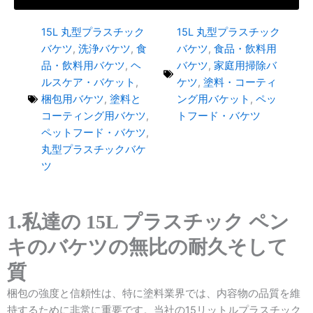
15L 丸型プラスチック
15L 丸型プラスチック
バケツ
,
洗浄バケツ
,
食
バケツ
,
食品・飲料用
品・飲料用バケツ
,
ヘ
バケツ
,
家庭用掃除バ
ルスケア・バケット
,
ケツ
,
塗料・コーティ
梱包用バケツ
,
塗料と
ング用バケット
,
ペッ
コーティング用バケツ
,
トフード・バケツ
ペットフード・バケツ
,
丸型プラスチックバケ
ツ
1.私達の 15L プラスチック ペン
キのバケツの無比の耐久そして
質
梱包の強度と信頼性は、特に塗料業界では、内容物の品質を維
持するために非常に重要です。当社の15リットルプラスチック