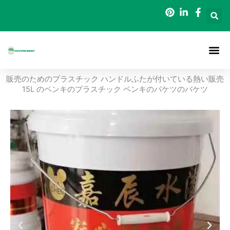
内
容
を
ス
キ
ッ
ホーム
について
梱包用バケツ
ブログ
連絡先
販売のためのプラスチック ハンドルふたが付いている熱い販売
プ
15L のペンキのプラスチック ペンキのバケツのバケツ