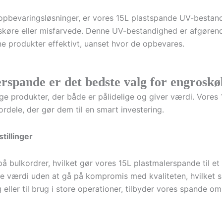
opbevaringsløsninger, er vores 15L plastspande UV-bestand
e skøre eller misfarvede. Denne UV-bestandighed er afgøre
ne produkter effektivt, uanset hvor de opbevares.
rspande er det bedste valg for engrosk
lge produkter, der både er pålidelige og giver værdi. Vores
rdele, der gør dem til en smart investering.
tillinger
å bulkordrer, hvilket gør vores 15L plastmalerspande til et
de værdi uden at gå på kompromis med kvaliteten, hvilket si
 eller til brug i store operationer, tilbyder vores spande 