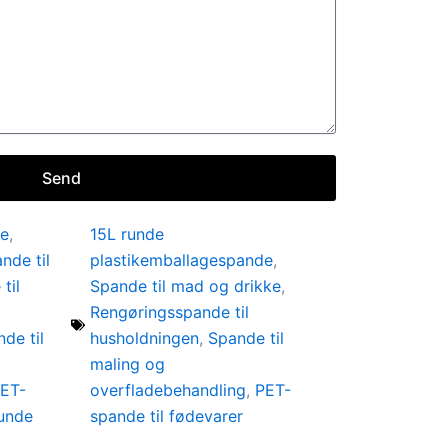
Send
de
,
15L runde
nde til
plastikemballagespande
,
til
Spande til mad og drikke
,
Rengøringsspande til
de til
husholdningen
,
Spande til
maling og
ET-
overfladebehandling
,
PET-
unde
spande til fødevarer