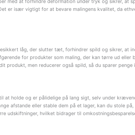
r med at forhindre deformation under tryk og sikrer, at s
 Det er især vigtigt for at bevare malingens kvalitet, da eth
ikkert låg, der slutter tæt, forhindrer spild og sikrer, at i
afgørende for produkter som maling, der kan tørre ud eller b
it produkt, men reducerer også spild, så du sparer penge i
 til at holde og er pålidelige på lang sigt, selv under kræ
ge afstande eller stable dem på et lager, kan du stole på,
e udskiftninger, hvilket bidrager til omkostningsbesparels