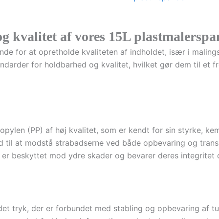
g kvalitet af vores 15L plastmalersp
de for at opretholde kvaliteten af indholdet, især i malings
andarder for holdbarhed og kvalitet, hvilket gør dem til et
n
ropylen (PP) af høj kvalitet, som er kendt for sin styrke, k
 til at modstå strabadserne ved både opbevaring og transp
r er beskyttet mod ydre skader og bevarer deres integritet o
 det tryk, der er forbundet med stabling og opbevaring af