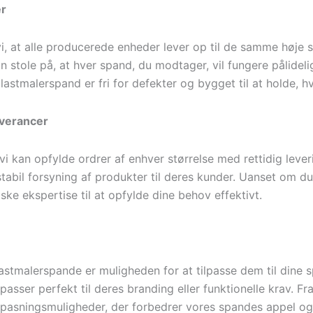
er
i, at alle producerede enheder lever op til de samme høje
 stole på, at hver spand, du modtager, vil fungere pålideli
lastmalerspand er fri for defekter og bygget til at holde, hv
everancer
i kan opfylde ordrer af enhver størrelse med rettidig leveri
 stabil forsyning af produkter til deres kunder. Uanset om d
ske ekspertise til at opfylde dine behov effektivt.
stmalerspande er muligheden for at tilpasse dem til dine sp
passer perfekt til deres branding eller funktionelle krav. Fr
lpasningsmuligheder, der forbedrer vores spandes appel og