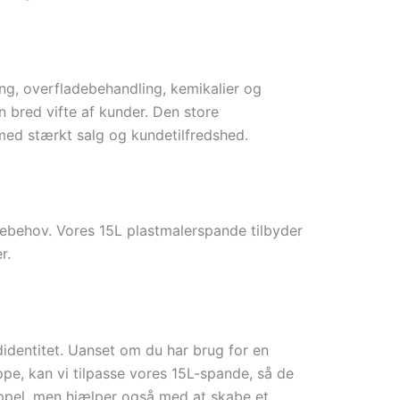
ing, overfladebehandling, kemikalier og
n bred vifte af kunder. Den store
 med stærkt salg og kundetilfredshed.
debehov. Vores 15L plastmalerspande tilbyder
r.
ndidentitet. Uanset om du har brug for en
ppe, kan vi tilpasse vores 15L-spande, så de
 appel, men hjælper også med at skabe et