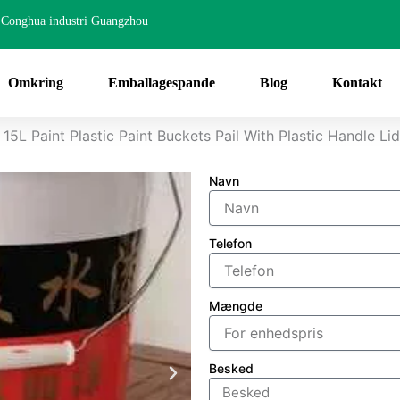
Conghua industri Guangzhou
Omkring
Emballagespande
Blog
Kontakt
 15L Paint Plastic Paint Buckets Pail With Plastic Handle Lid
Navn
Telefon
Mængde
Besked