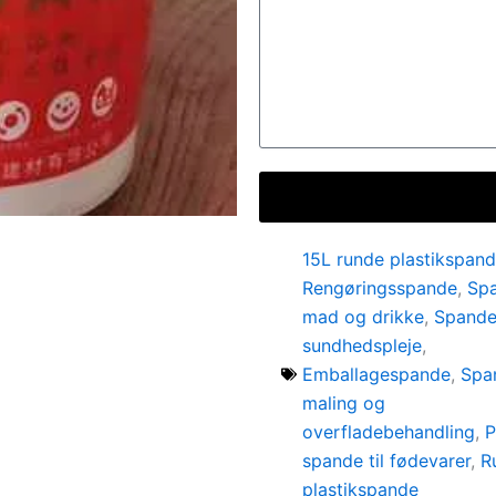
15L runde plastikspan
Rengøringsspande
,
Spa
mad og drikke
,
Spande 
sundhedspleje
,
Emballagespande
,
Span
maling og
overfladebehandling
,
P
spande til fødevarer
,
R
plastikspande