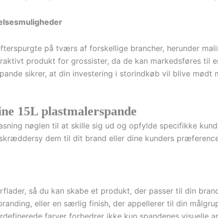
delsesmuligheder
efterspurgte på tværs af forskellige brancher, herunder mal
raktivt produkt for grossister, da de kan markedsføres til e
ande sikrer, at din investering i storindkøb vil blive mødt
dine 15L plastmalerspande
ning nøglen til at skille sig ud og opfylde specifikke kun
skræddersy dem til dit brand eller dine kunders præference
rflader, så du kan skabe et produkt, der passer til din bra
nding, eller en særlig finish, der appellerer til din målgru
gerdefinerede farver forbedrer ikke kun spandenes visuelle