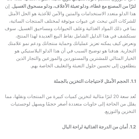
لترًا من المصنع مع غطاء، ودلو تعبئة الأعلاف، ودلو مسحوق الغسيل
. إن
هذا الدلو متعدد الاستخدامات والمتين والآمن للأغذية هو الحل الأمثل
للشركات التي تبحث عن عبوات موثوقة لمختلف المنتجات السائبة،
بما في ذلك المواد الغذائية وعلف الحيوانات ومساحيق الغسيل. سوف
نستكشف في هذا الدليل الشامل نقاط البيع العديدة لهذا المنتج،
ونعرض كيف يمكنه تعزيز عملياتك وحماية منتجاتك ودعم نمو علامتك
التجارية. هدفنا هو توضيح السبب في أن هذا الدلو البلاستيكي هو
الخيار المثالي للمشترين والمستوردين والموزعين والتجار الذين
يتطلعون إلى تحسين حلول التعبئة والتغليف الخاصة بهم.
1.1. الحجم الأمثل لاحتياجات التخزين بالجملة
تُعد سعة 20 لترًا مثالية لتخزين كميات كبيرة من المنتجات ونقلها، مما
يقلل من الحاجة إلى حاويات متعددة أصغر حجمًا ويسهل لوجستيات
التخزين والتوزيع.
1.2. أمان من الدرجة الغذائية لراحة البال