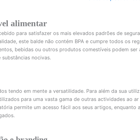
vel alimentar
ncebido para satisfazer os mais elevados padrões de segur
ualidade, este balde não contém BPA e cumpre todos os reg
imentos, bebidas ou outros produtos comestíveis podem se
 substâncias nocivas.
s tendo em mente a versatilidade. Para além da sua utiliz
izados para uma vasta gama de outras actividades ao ar l
atória permite um acesso fácil aos seus artigos, enquanto
gados.
ão e branding