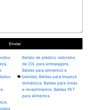
Enviar
dondos
Baldes de plástico redondos
peza
,
de 20L para embalagens
,
e
Baldes para alimentos e
idados
bebidas
,
Baldes para limpeza
doméstica
,
Baldes para tintas
ra
e revestimentos
,
Baldes PET
para alimentos
ntos
,
dondos