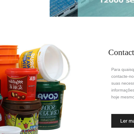
Contac
Para quais
contacte-no
suas neces
informações
hoje mesmo 
Ler m