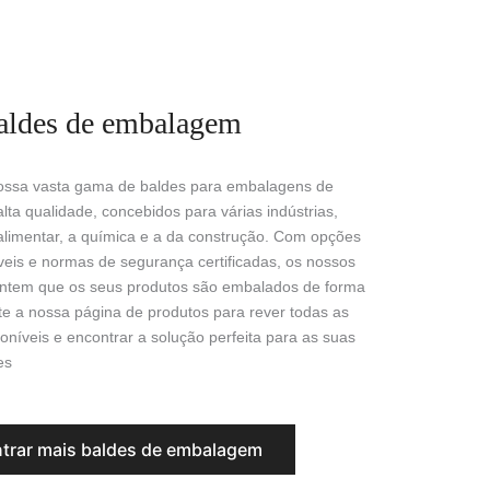
aldes de embalagem
nossa vasta gama de baldes para embalagens de
alta qualidade, concebidos para várias indústrias,
 alimentar, a química e a da construção. Com opções
veis e normas de segurança certificadas, os nossos
antem que os seus produtos são embalados de forma
ite a nossa página de produtos para rever todas as
oníveis e encontrar a solução perfeita para as suas
es
trar mais baldes de embalagem