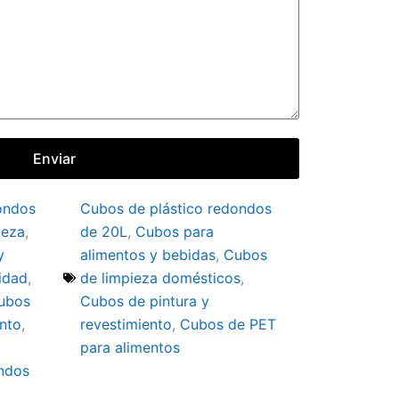
Enviar
ondos
Cubos de plástico redondos
ieza
,
de 20L
,
Cubos para
y
alimentos y bebidas
,
Cubos
idad
,
de limpieza domésticos
,
ubos
Cubos de pintura y
ento
,
revestimiento
,
Cubos de PET
para alimentos
ndos