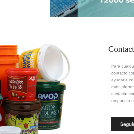
Contac
Para cualqu
contacto co
ayudarle co
más informa
contacto co
respuesta rá
Segui