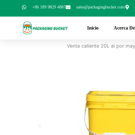
Ir
+86 189 9829 4887
sales@packagingbucket.com
al
contenido
Inicio
Acerca De
Venta caliente 20L al por ma