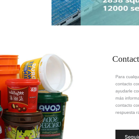
Contac
Para cualqu
contacto co
ayudarle co
más informa
contacto co
respuesta rá
Segui