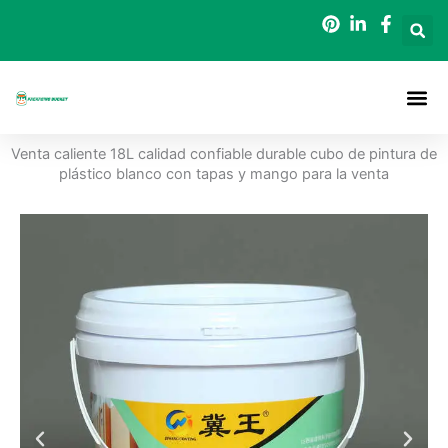
Ir
al
contenido
Acerca De
Cubos De 
Póngase En Contacto Con
Venta caliente 18L calidad confiable durable cubo de pintura de
plástico blanco con tapas y mango para la venta