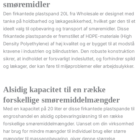
smøremidler
Den firkantede plastspand 20L fra Wholesale er designet med
tanke på holdbarhed og lækagesikkerhed, hvilket gør den til et
ideelt valg til opbevaring og transport af smøremidler. Disse
firkantede plastspande er fremstillet af HDPE-materiale (High
Density Polyethylene) af høj kvalitet og er bygget til at modstå
kravene i industrien og bilindustrien. Den robuste konstruktion
sikrer, at indholdet er forsvarligt indesluttet, og forhindrer spild
og lækager, der kan føre til miljøproblemer eller arbejdsulykker.
Alsidig kapacitet til en række
forskellige smøremiddelmængder
Med en kapacitet på 20 liter er disse firkantede plastspande til
engroshandel en alsidig opbevaringsløsning til en række
forskellige smøremiddelmængder. Uanset om din virksomhed
har brug for mindre mængder til individuel brug eller større
mængder til masseopbevaring, giver denne størrelse