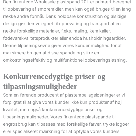
Den firkantede Wholesale plastspand 20L er primært beregnet
til opbevaring af smøremidler, men kan også bruges til en lang
række andre formål. Dens holdbare konstruktion og alsidige
design gør den velegnet til opbevaring og transport af en
række forskellige materialer, f.eks. maling, kemikalier,
fødevarekvalitetsprodukter eller endda husholdningsartikler.
Denne tilpasningsevne giver vores kunder mulighed for at
maksimere brugen af disse spande og sikre en
omkostningseffektiv og multifunktionel opbevaringsløsning.
Konkurrencedygtige priser og
tilpasningsmuligheder
Som en førende producent af plastemballageløsninger er vi
forpligtet til at give vores kunder ikke kun produkter af høj
kvalitet, men også konkurrencedygtige priser og
tilpasningsmuligheder. Vores firkantede plastspande til
engrosbrug kan tilpasses med forskellige farver, trykte logoer
eller specialiseret mærkning for at opfylde vores kunders