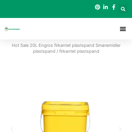
Gå
til
indholdet
Hot Sale 20L Engros firkantet plastspand Smøremidler
plastspand / firkantet plastspand