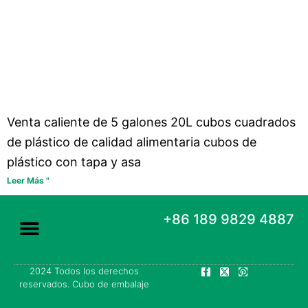
Venta caliente de 5 galones 20L cubos cuadrados
de plástico de calidad alimentaria cubos de
plástico con tapa y asa
Leer Más "
+86 189 9829 4887
F
X
P
2024 Todos los derechos
Acerca de
Cubos de envasado
Póngase en contacto con
a
-
i
reservados. Cubo de embalaje
c
t
n
e
w
t
b
i
e