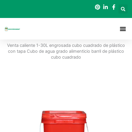
Ir
al
contenido
Acerca De
Cubos De 
Póngase En Contacto Con
Venta caliente 1-30L engrosada cubo cuadrado de plástico
con tapa Cubo de agua grado alimenticio barril de plástico
cubo cuadrado