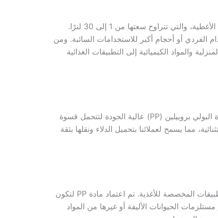
في منشأة التصنيع لدينا، نقدم مجموعة كبيرة من الدلاء البلاستيكية المربعة السميكة ذات الأغطية البلاستيكية السميكة ذات الأغطية، والتي تتراوح سعتها من 1 إلى 30 لترًا.
دام الفردي أو أحجام أكبر للاستخدامات السائبة. ومن
زلية والمواد الكيميائية إلى التطبيقات الغذائية
المتانة والسلامة الهيكلية لدلاءنا المربعة البلاستيكية السميكة ذات الأغطية لا مثيل لها. صُممت هذه الدلاء المصنوعة من مادة البولي بروبيلين (PP) عالية الجودة لتتحمل قسوة
ئية، مما يسمح لعملائنا بتحميل الدلاء ونقلها بثقة
وإدراكًا منا لأهمية سلامة الأغذية، فقد صممنا دلاءنا المربعة البلاستيكية السميكة ذات الأغطية لتلبية المتطلبات الصارمة للتطبيقات المخصصة للأغذية. تم اعتماد مادة PP لتكون
 مستلزمات الحيوانات الأليفة أو غيرها من المواد