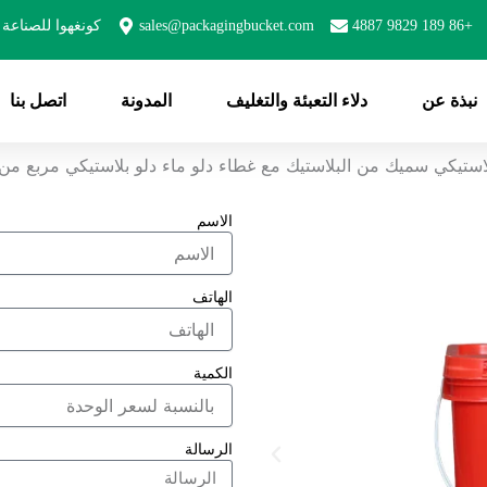
+86 189 9829 4887
sales@packagingbucket.com
كونغهوا للصناعة 
نبذة عن
دلاء التعبئة والتغليف
المدونة
اتصل بنا
الاسم
الهاتف
الكمية
الرسالة