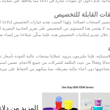
ذائية عدم دخول أي ملوثات ضارة في دلاءنا مما يحافظ على سلامة و
قات القابلة للتخصيص
وتمييز المنتجات لعملائنا. ولهذا السبب نقدم خيارات التخصيص لدلاءنا 
ة. لا يقتصر هذا المستوى من التخصيص على تعزيز الجاذبية البصرية ل
لال تقديم إمكانيات التخصيص هذه، فإننا نمكّن عملاءنا من إنشاء ص
يكية، فإننا ملتزمون بتزويد عملائنا بمنتجات عالية الجودة بأسعار تنا
ا جذابًا وفعالاً من حيث التكلفة للشركات من جميع الأحجام. تضمن استر
يحتاجونها دون أعباء مالية مفرطة، مما يمكنهم من الحفاظ على ميزة
المزيد من دلاء