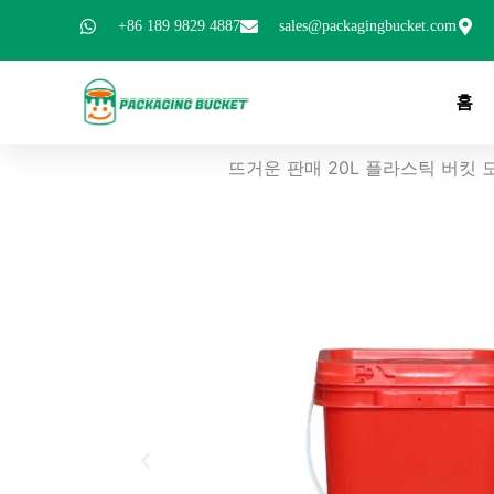
콘
+86 189 9829 4887
sales@packagingbucket.com
텐
츠
로
홈
건
너
뜨거운 판매 20L 플라스틱 버킷 도매 1
뛰
기