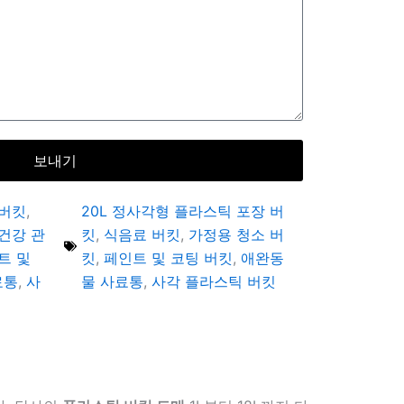
보내기
 버킷
,
20L 정사각형 플라스틱 포장 버
건강 관
킷
,
식음료 버킷
,
가정용 청소 버
트 및
킷
,
페인트 및 코팅 버킷
,
애완동
료통
,
사
물 사료통
,
사각 플라스틱 버킷