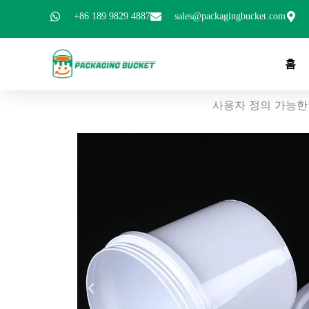
콘
+86 189 9829 4887
sales@packagingbucket.com
텐
츠
로
홈
건
너
사용자 정의 가능한 
뛰
기