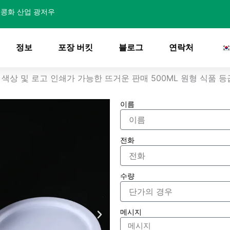
콩화 산업 광저우
정보
포장 버킷
블로그
연락처
색상 및 로고 인쇄가 가능한 뜨거운 판매 500ML 원형 식품 등
이름
전화
수량
메시지