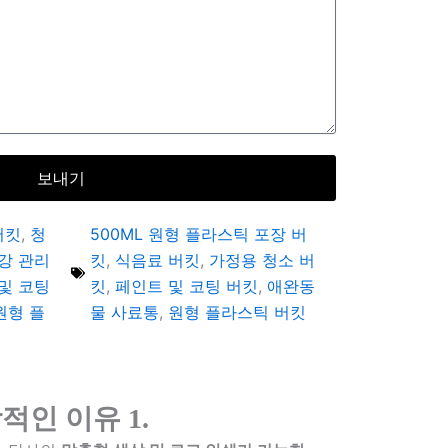
보내기
버킷
,
청
500ML 원형 플라스틱 포장 버
강 관리
킷
,
식음료 버킷
,
가정용 청소 버
및 코팅
킷
,
페인트 및 코팅 버킷
,
애완동
원형 플
물 사료통
,
원형 플라스틱 버킷
적인 이유 1.