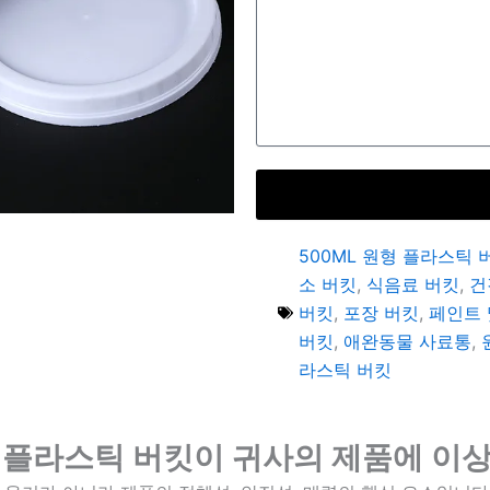
500ML 원형 플라스틱 
소 버킷
,
식음료 버킷
,
건
버킷
,
포장 버킷
,
페인트 
버킷
,
애완동물 사료통
,
라스틱 버킷
 PP 플라스틱 버킷이 귀사의 제품에 이상