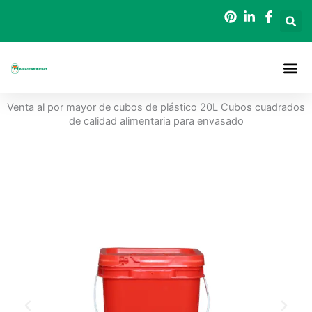
Ir
al
contenido
Acerca De
Cubos De 
Póngase En Contacto Con
Venta al por mayor de cubos de plástico 20L Cubos cuadrados
de calidad alimentaria para envasado