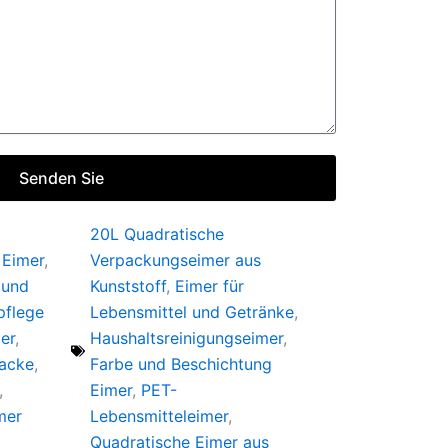
Senden Sie
20L Quadratische
 Eimer
,
Verpackungseimer aus
 und
Kunststoff
,
Eimer für
pflege
Lebensmittel und Getränke
,
er
,
Haushaltsreinigungseimer
,
Lacke
,
Farbe und Beschichtung
,
Eimer
,
PET-
mer
Lebensmitteleimer
,
Quadratische Eimer aus