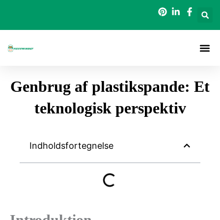
Gå
til
indholdet
Genbrug af plastikspande: Et
teknologisk perspektiv
Indholdsfortegnelse
Introduktion