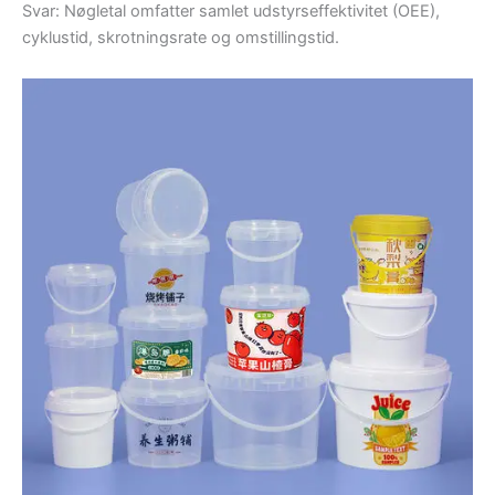
Svar: Nøgletal omfatter samlet udstyrseffektivitet (OEE),
cyklustid, skrotningsrate og omstillingstid.