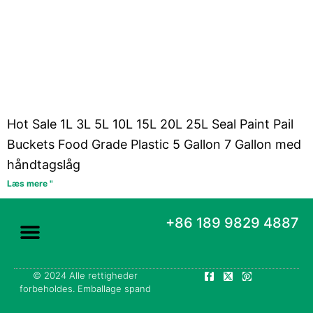
Hot Sale 1L 3L 5L 10L 15L 20L 25L Seal Paint Pail
Buckets Food Grade Plastic 5 Gallon 7 Gallon med
håndtagslåg
Læs mere "
+86 189 9829 4887
F
X
P
© 2024 Alle rettigheder
a
-
i
forbeholdes. Emballage spand
c
t
n
e
w
t
b
i
e