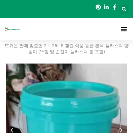
콘
텐
츠
로
건
너
정보
포장 버킷
블로그
연락처
뜨거운 판매 맞춤형 2 ~ 25L 5 갤런 식품 등급 흰색 플라스틱 양
뛰
동이 (뚜껑 및 손잡이 플라스틱 통 포함)
기