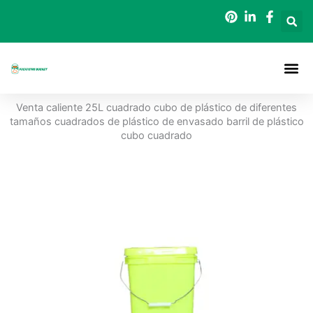
Ir
al
contenido
Acerca De
Cubos De 
Póngase En Contacto Con
Venta caliente 25L cuadrado cubo de plástico de diferentes
tamaños cuadrados de plástico de envasado barril de plástico
cubo cuadrado