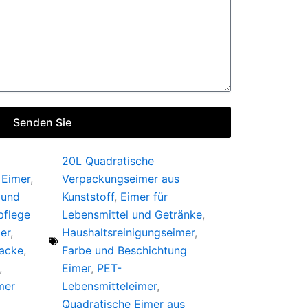
Senden Sie
20L Quadratische
 Eimer
,
Verpackungseimer aus
 und
Kunststoff
,
Eimer für
pflege
Lebensmittel und Getränke
,
er
,
Haushaltsreinigungseimer
,
Lacke
,
Farbe und Beschichtung
,
Eimer
,
PET-
mer
Lebensmitteleimer
,
Quadratische Eimer aus