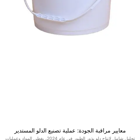
معايير مراقبة الجودة: عملية تصنيع الدلو المستدير
تحليل شامل لإنتاج دلو بذور الطيور في عام 2024، يغطي المواد وعمليات